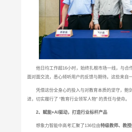
他日均工作超16小时，始终扎根市场一线，与合
面对面交流，悉心倾听用户的反馈与期待。这些来自
凭借这份全身心的投入与对教育本质的坚守，鲍剑
进，切实履行了 “教育行业领军人物” 的责任与使命。
2、赋能+AI驱动，打造行业标杆产品
想象力智能中高考汇聚了136位由
特级教师、教授