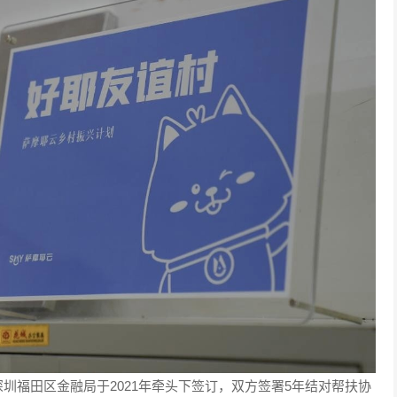
圳福田区金融局于2021年牵头下签订，双方签署5年结对帮扶协