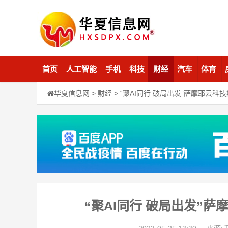
首页
人工智能
手机
科技
财经
汽车
体育
华夏信息网
>
财经
> “聚AI同行 破局出发”萨摩耶云科
“聚AI同行 破局出发”