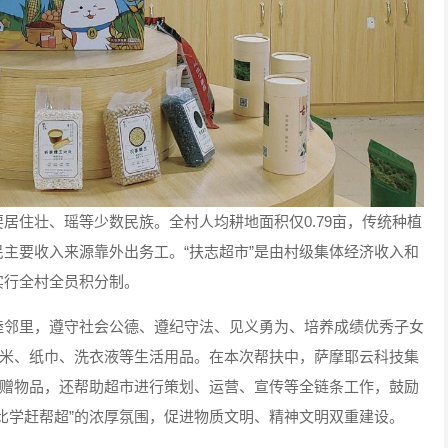
居住壮、瑶等少数民族。全村人均耕地面积仅0.79亩，传统种植
主要收入来源靠外出务工。“扶志超市”是由村级集体经济收入和
实行全村全员积分制。
睦邻里，遵守社会公德、遵纪守法、见义勇为、培养成绩优秀子女
、米、纸巾、洗衣液等生活用品。在本次帮扶中，萨摩耶云科技集
捐赠物品，还帮助超市进行策划、运营、宣传等全链条工作，鼓励
比学赶帮超”的浓厚氛围，促进物质文明、精神文明双重建设。