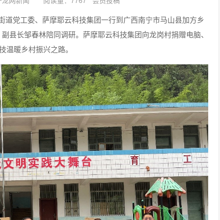
千龙网新闻
阅读量：7767 会员投稿
区莲花街道党工委、萨摩耶云科技集团一行到广西南宁市马山县加方乡
、副县长邹春林陪同调研。萨摩耶云科技集团向龙岗村捐赠电脑、
科技温暖乡村振兴之路。